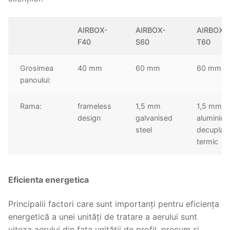
AIRBOX-
AIRBOX-
AIRBOX-
F40
S60
T60
Grosimea
40 mm
60 mm
60 mm
panoului:
Rama:
frameless
1,5 mm
1,5 mm
design
galvanised
aluminiu
steel
decuplat
termic
Eficienta energetica
Principalii factori care sunt importanți pentru eficiența
energetică a unei unități de tratare a aerului sunt
viteza aerului din fața unității de profil, precum și